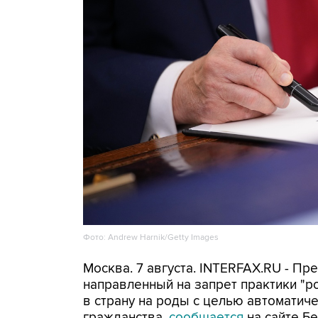
Фото: Andrew Harnik/Getty Images
Москва. 7 августа. INTERFAX.RU - П
направленный на запрет практики "
в страну на роды с целью автоматич
гражданства,
сообщается
на сайте Бе