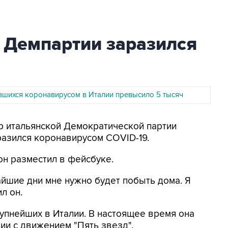
 Демпартии заразился
вшихся коронавирусом в Италии превысило 5 тысяч
ер итальянской Демократической партии
разился коронавирусом COVID-19.
н разместил в фейсбуке.
айшие дни мне нужно будет побыть дома. Я
л он.
рупнейших в Италии. В настоящее время она
ции с движением "Пять звезд".