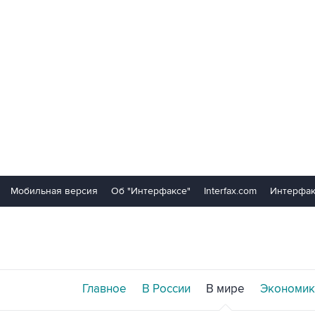
Мобильная версия
Об "Интерфаксе"
Interfax.com
Интерфак
Главное
В России
В мире
Экономик