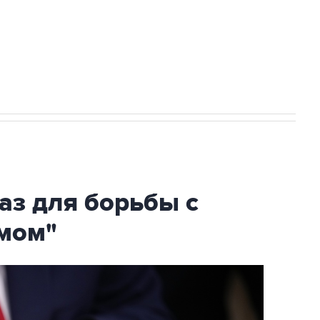
НН 7725383515 Erid: F7NfYUJCUneVdTRF8PRs
огибшем в результате атаки ВСУ на
аз для борьбы с
мом"