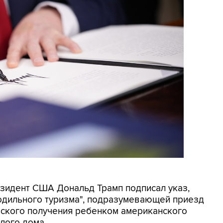
резидент США Дональд Трамп подписал указ,
родильного туризма", подразумевающей приезд
еского получения ребенком американского
лого дома.