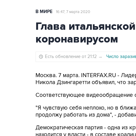
В МИРЕ
16:47, 7 марта 2020
Глава итальянской
коронавирусом
Есть обновление от 21:12
→
Число зарази
Москва. 7 марта. INTERFAX.RU - Лид
Никола Дзингаретти объявил, что за
Соответствующее видеообращение о
"Я чувствую себя неплохо, но в ближ
продолжу работать из дома", - добави
Демократическая партия - одна из к
находится у власти - в составе коали