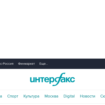
с-Россия
Финмаркет
Еще...
а
Спорт
Культура
Москва
Digital
Новости
С