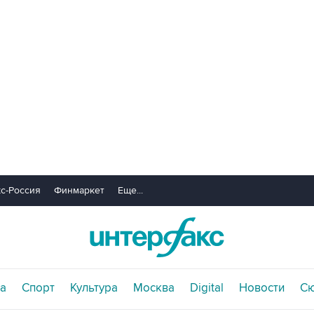
с-Россия
Финмаркет
Еще...
а
Спорт
Культура
Москва
Digital
Новости
С