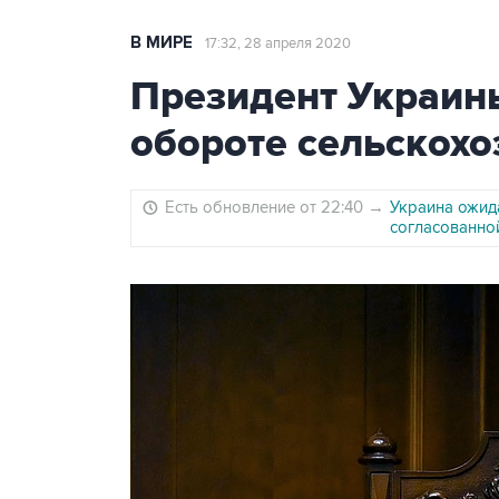
В МИРЕ
17:32, 28 апреля 2020
Президент Украин
обороте сельскох
Есть обновление от 22:40
→
Украина ожид
согласованно