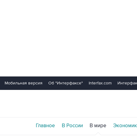
Мобильная версия
Об "Интерфаксе"
Interfax.com
Интерфак
Главное
В России
В мире
Экономик