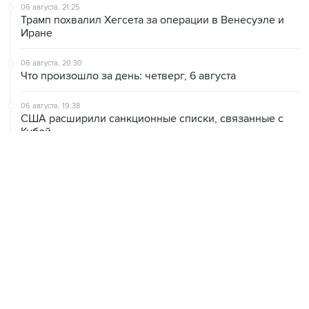
06 августа, 21:25
Трамп похвалил Хегсета за операции в Венесуэле и
Иране
06 августа, 20:30
Что произошло за день: четверг, 6 августа
06 августа, 19:38
США расширили санкционные списки, связанные с
Кубой
ХРОНИКИ СОБЫТИЙ
❮
❯