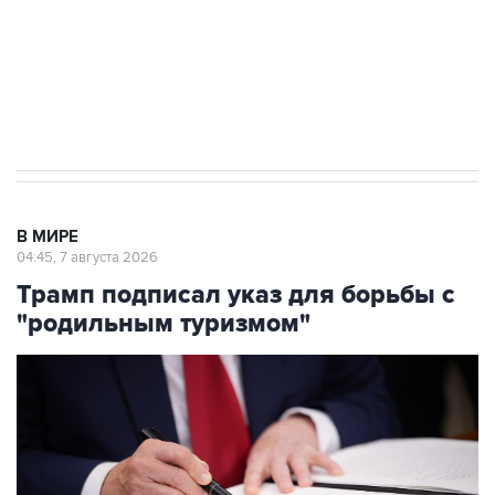
Социальная реклама, АНО «Национальные приоритеты».
ИНН 7725383515 Erid: F7NfYUJCUneVdTRF8PRs
Аксенов сообщил о четвертом погибшем в
результате атаки ВСУ на Крым
В МИРЕ
04:45, 7 августа 2026
Трамп подписал указ для борьбы с
"родильным туризмом"