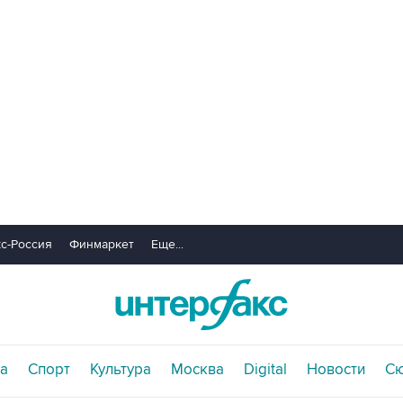
с-Россия
Финмаркет
Еще...
а
Спорт
Культура
Москва
Digital
Новости
С