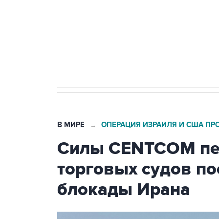
Социальная реклама, АНО «Национальные приоритеты».
И
Кабмин РФ разрешил до 1 июля 
бензина Евро 2, Евро 3, Евро 4
В МИРЕ
ОПЕРАЦИЯ ИЗРАИЛЯ И США ПР
→
Силы CENTCOM пер
торговых судов п
блокады Ирана