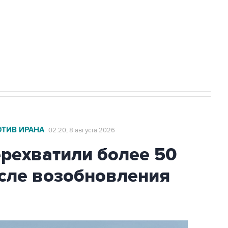
НН 7725383515 Erid: F7NfYUJCUneVdwcydK6A
2027 года импорт, выпуск и обращение
ОТИВ ИРАНА
02:20, 8 августа 2026
ехватили более 50
осле возобновления