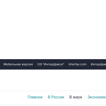
Мобильная версия
Об "Интерфаксе"
Interfax.com
Интерфак
Главное
В России
В мире
Экономик