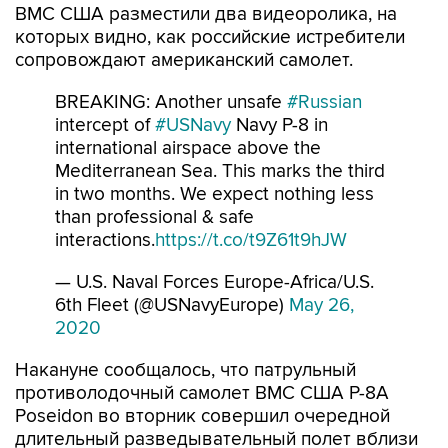
ВМС США разместили два видеоролика, на
которых видно, как российские истребители
сопровождают американский самолет.
BREAKING: Another unsafe
#Russian
intercept of
#USNavy
Navy P-8 in
international airspace above the
Mediterranean Sea. This marks the third
in two months. We expect nothing less
than professional & safe
interactions.
https://t.co/t9Z61t9hJW
— U.S. Naval Forces Europe-Africa/U.S.
6th Fleet (@USNavyEurope)
May 26,
2020
Накануне сообщалось, что патрульный
противолодочный самолет ВМС США P-8A
Poseidon во вторник совершил очередной
длительный разведывательный полет вблизи