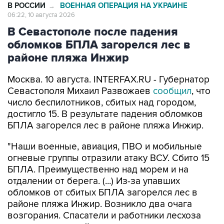
В Севастополе после падения
обломков БПЛА загорелся лес в
районе пляжа Инжир
Москва. 10 августа. INTERFAX.RU - Губернатор
Севастополя Михаил Развожаев
сообщил
, что
число беспилотников, сбитых над городом,
достигло 15. В результате падения обломков
БПЛА загорелся лес в районе пляжа Инжир.
"Наши военные, авиация, ПВО и мобильные
огневые группы отразили атаку ВСУ. Сбито 15
БПЛА. Преимущественно над морем и на
отдалении от берега. (...) Из-за упавших
обломков от сбитых БПЛА загорелся лес в
районе пляжа Инжир. Возникло два очага
возгорания. Спасатели и работники лесхоза
эвакуируют людей с кемпинга на пляже
Инжир", - написал он в своем Мах-канале в