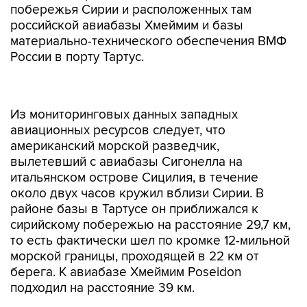
побережья Сирии и расположенных там
российской авиабазы Хмеймим и базы
материально-технического обеспечения ВМФ
России в порту Тартус.
Из мониторинговых данных западных
авиационных ресурсов следует, что
американский морской разведчик,
вылетевший с авиабазы Сигонелла на
итальянском острове Сицилия, в течение
около двух часов кружил вблизи Сирии. В
районе базы в Тартусе он приближался к
сирийскому побережью на расстояние 29,7 км,
то есть фактически шел по кромке 12-мильной
морской границы, проходящей в 22 км от
берега. К авиабазе Хмеймим Poseidon
подходил на расстояние 39 км.
Полет выполнялся на высоте 7,7 тысячи
метров над международными водами