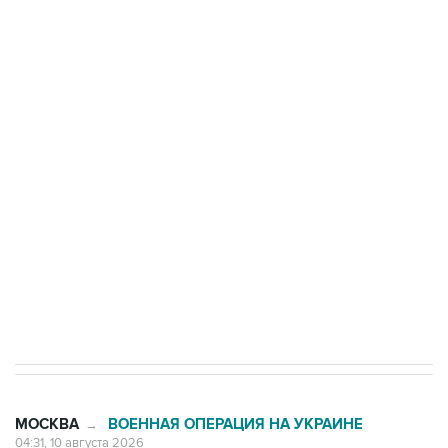
Число жертв атаки БПЛА на Белгород выросло
до пяти
Беспилотные технологии и ИИ на службе у
электросетевых объектов и агрокомплексов
Социальная реклама, АНО «Национальные приоритеты».
ИНН 7725383515 Erid: F7NfYUJCUneVdwcydK6A
Путин вывел "Шереметьево" из
стратегического списка с целью снять
препятствие для приватизации
МОСКВА
ВОЕННАЯ ОПЕРАЦИЯ НА УКРАИНЕ
→
04:31, 10 августа 2026
Количество сбитых на подлете к