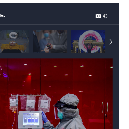
ь.
43