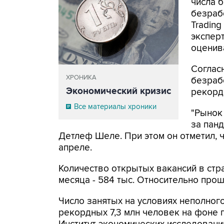
числа 
безраб
Tradin
эксперт
оценив
Соглас
ХРОНИКА
безрабо
Экономический кризис
рекорд
Все материалы хроники
"Рынок
за панд
Детлеф Шеле. При этом он отметил, ч
апреле.
Количество открытых вакансий в стр
месяца - 584 тыс. Относительно прош
Число занятых на условиях неполног
рекордных 7,3 млн человек на фоне