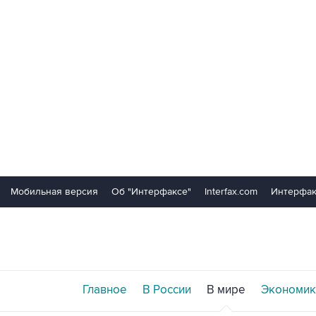
Мобильная версия
Об "Интерфаксе"
Interfax.com
Интерфак
Главное
В России
В мире
Экономик