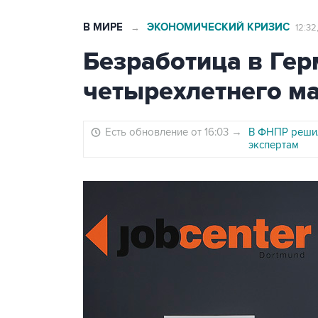
В МИРЕ
ЭКОНОМИЧЕСКИЙ КРИЗИС
→
12:32
Безработица в Гер
четырехлетнего м
Есть обновление от 16:03
→
В ФНПР решил
экспертам