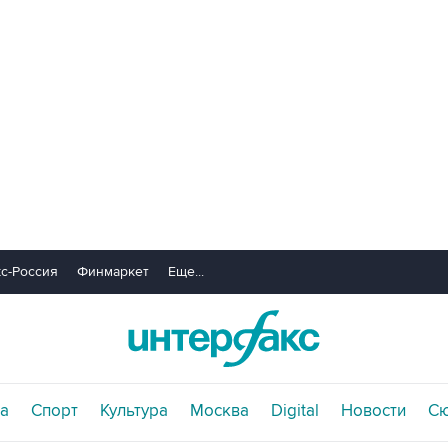
с-Россия
Финмаркет
Еще...
а
Спорт
Культура
Москва
Digital
Новости
С