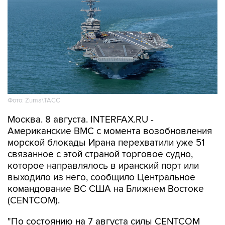
Фото: Zuma\ТАСС
Москва. 8 августа. INTERFAX.RU -
Американские ВМС с момента возобновления
морской блокады Ирана перехватили уже 51
связанное с этой страной торговое судно,
которое направлялось в иранский порт или
выходило из него, сообщило Центральное
командование ВС США на Ближнем Востоке
(CENTCOM).
"По состоянию на 7 августа силы CENTCOM
перенаправили 51 коммерческое судно,
вывели из строя два и провели досмотр еще