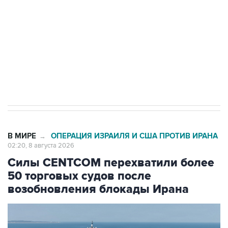
Социальная реклама, АНО «Национальные приоритеты».
ИНН 7725383515 Erid: F7NfYUJCUneVdwcydK6A
Кабмин РФ разрешил до 1 июля 2027 года
импорт, выпуск и обращение бензина Евро 2,
Евро 3, Евро 4
В МИРЕ
ОПЕРАЦИЯ ИЗРАИЛЯ И США ПРОТИВ ИРАНА
→
02:20, 8 августа 2026
Силы CENTCOM перехватили более
50 торговых судов после
возобновления блокады Ирана