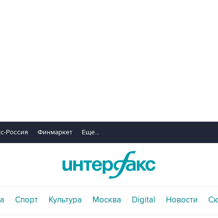
с-Россия
Финмаркет
Еще...
а
Спорт
Культура
Москва
Digital
Новости
С