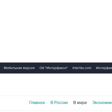
Мобильная версия
Об "Интерфаксе"
Interfax.com
Интерфак
Главное
В России
В мире
Экономик