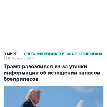
выходят на мировые рынки
Социальная реклама, АНО «Национальные приоритеты».
ИНН 7725383515 Erid: F7NfYUJCUneVdTRF8PRs
Число погибших при атаке БПЛА под
Геленджиком выросло до шести
В МИРЕ
ОПЕРАЦИЯ ИЗРАИЛЯ И США ПРОТИВ ИРАНА
→
23:18, 6 августа 2026
Трамп разозлился из-за утечки
информации об истощении запасов
боеприпасов