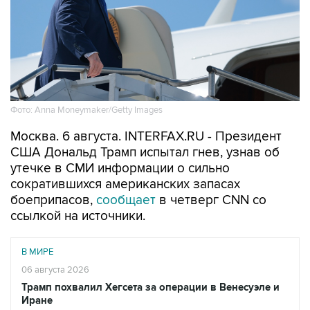
Фото: Anna Moneymaker/Getty Images
Москва. 6 августа. INTERFAX.RU - Президент
США Дональд Трамп испытал гнев, узнав об
утечке в СМИ информации о сильно
сократившихся американских запасах
боеприпасов,
сообщает
в четверг CNN со
ссылкой на источники.
В МИРЕ
06 августа 2026
Трамп похвалил Хегсета за операции в Венесуэле и
Иране