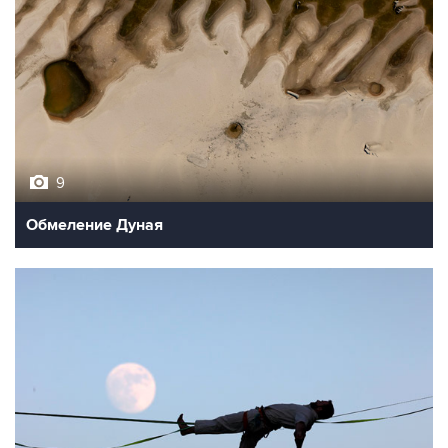
9
Обмеление Дуная