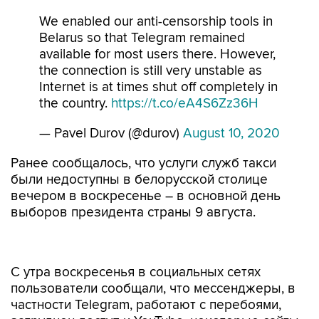
We enabled our anti-censorship tools in
Belarus so that Telegram remained
available for most users there. However,
the connection is still very unstable as
Internet is at times shut off completely in
the country.
https://t.co/eA4S6Zz36H
— Pavel Durov (@durov)
August 10, 2020
Ранее сообщалось, что услуги служб такси
были недоступны в белорусской столице
вечером в воскресенье – в основной день
выборов президента страны 9 августа.
С утра воскресенья в социальных сетях
пользователи сообщали, что мессенджеры, в
частности Telegram, работают с перебоями,
затруднен доступ к YouTube, некоторые сайты
не открываются, в том числе сайт