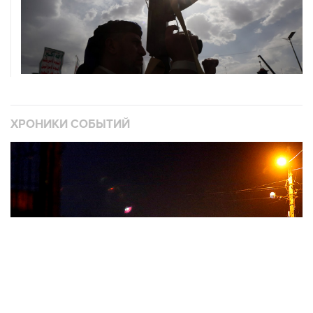
ХРОНИКИ СОБЫТИЙ
❮
❯