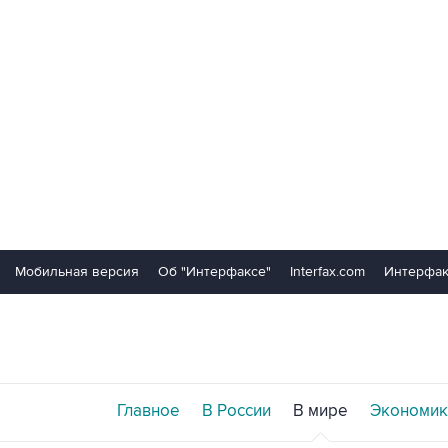
Мобильная версия
Об "Интерфаксе"
Interfax.com
Интерфак
Главное
В России
В мире
Экономик