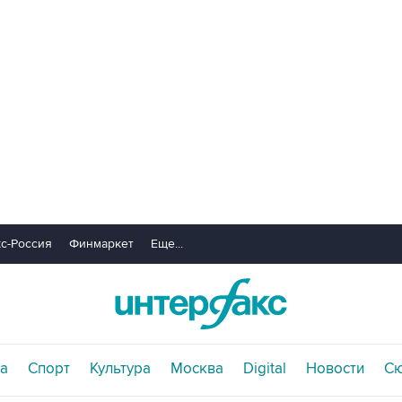
с-Россия
Финмаркет
Еще...
а
Спорт
Культура
Москва
Digital
Новости
С