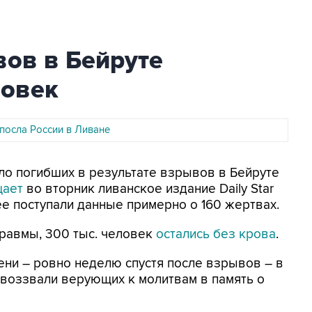
вов в Бейруте
ловек
посла России в Ливане
исло погибших в результате взрывов в Бейруте
щает
во вторник ливанское издание Daily Star
ее поступали данные примерно о 160 жертвах.
травмы, 300 тыс. человек
остались без крова
.
мени – ровно неделю спустя после взрывов – в
 воззвали верующих к молитвам в память о