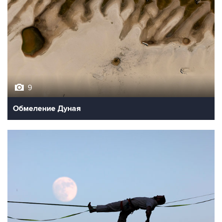
9
Обмеление Дуная