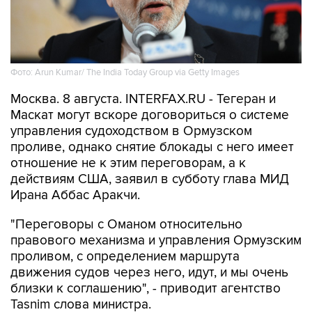
Фото: Arun Kumar/ The India Today Group via Getty Images
Москва. 8 августа. INTERFAX.RU - Тегеран и
Маскат могут вскоре договориться о системе
управления судоходством в Ормузском
проливе, однако снятие блокады с него имеет
отношение не к этим переговорам, а к
действиям США, заявил в субботу глава МИД
Ирана Аббас Аракчи.
"Переговоры с Оманом относительно
правового механизма и управления Ормузским
проливом, с определением маршрута
движения судов через него, идут, и мы очень
близки к соглашению", - приводит агентство
Tasnim слова министра.
"Но открытие Ормузского пролива зависит от