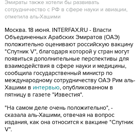
Эмираты также хотели бы развивать
сотрудничество с РФ в сфере науки и авиации,
отметила аль-Хашими
Москва. 18 июня. INTERFAX.RU - Власти
Объединенных Арабских Эмиратов (ОАЭ)
положительно оценивают российскую вакцину
"Спутник V", благодаря которой у стран могут
появиться дополнительные перспективы для
взаимодействия в сфере науки и медицины,
сообщила государственный министр по
международному сотрудничеству ОАЭ Рим аль-
Хашими в
интервью
, опубликованном в
пятницу в газете "Известия".
"На самом деле очень положительно", -
сказала аль-Хашими, отвечая на вопрос
издания, как она относится к вакцине "Спутник
V".