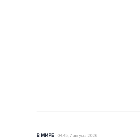
Путин сообщил о решении сосре
тыла Минобороны
ФСБ сообщила о задержании в 
теракт на объекте Росгвардии
Как российские медицинские т
Социальная реклама, АНО «Национальные приоритеты».
И
Аксенов сообщил о четвертом п
Крым
В МИРЕ
04:45, 7 августа 2026