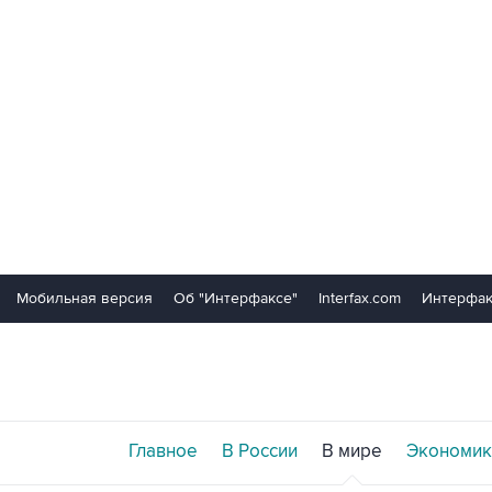
Мобильная версия
Об "Интерфаксе"
Interfax.com
Интерфак
Главное
В России
В мире
Экономик