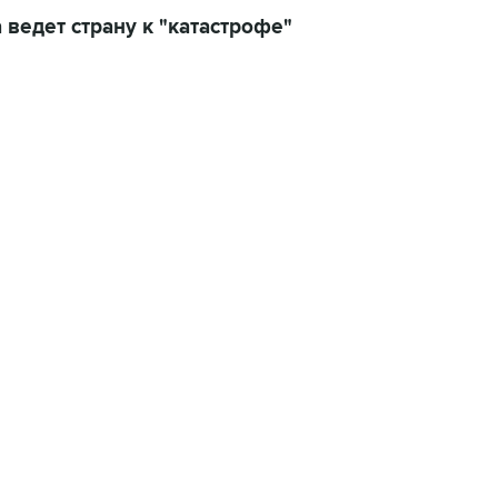
 ведет страну к "катастрофе"
01:09, 7 августа 2026