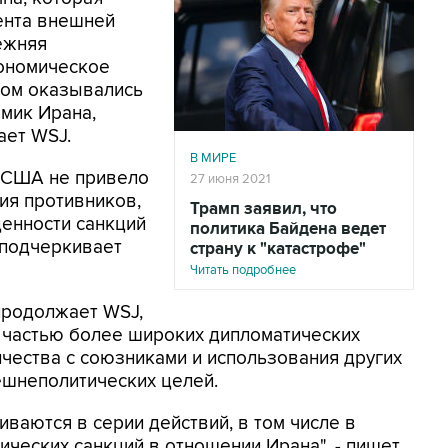
ента внешней
ежняя
кономическое
лом оказывались
мик Ирана,
ает WSJ.
В МИРЕ
ы США не привело
27 июня 2021
ия противников,
Трамп заявил, что
енности санкций
политика Байдена ведет
- подчеркивает
страну к "катастрофе"
Читать подробнее
продолжает WSJ,
 частью более широких дипломатических
ничества с союзниками и использования других
шнеполитических целей.
ваются в серии действий, в том числе в
ческих санкций в отношении Ирана", - пишет