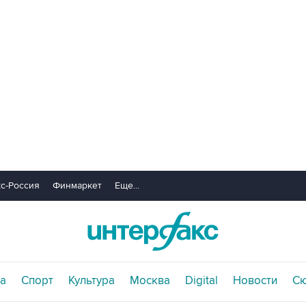
с-Россия
Финмаркет
Еще...
а
Спорт
Культура
Москва
Digital
Новости
С