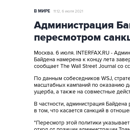
В МИРЕ
11:12, 6 июля 2021
Администрация Ба
пересмотром санк
Москва. 6 июля. INTERFAX.RU - Адми
Байдена намерена к концу лета зав
сообщает The Wall Street Journal со 
По данным собеседников WSJ, стратег
масштабных кампаний по оказанию д
ущерба, а также на совместные дейс
В частности, администрация Байдена
в том, что касается санкций в отноше
"Пересмотр этой политики указывает
отход от позиции администрации Трам