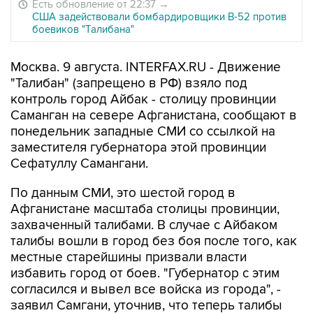
Есть обновление от 22:37
→
США задействовали бомбардировщики B-52 против
боевиков "Талибана"
Москва. 9 августа. INTERFAX.RU - Движение
"Талибан" (запрещено в РФ) взяло под
контроль город Айбак - столицу провинции
Саманган на севере Афганистана, сообщают в
понедельник западные СМИ со ссылкой на
заместителя губернатора этой провинции
Сефатуллу Самангани.
По данным СМИ, это шестой город в
Афганистане масштаба столицы провинции,
захваченный талибами. В случае с Айбаком
талибы вошли в город без боя после того, как
местные старейшины призвали власти
избавить город от боев. "Губернатор с этим
согласился и вывел все войска из города", -
заявил Самгани, уточнив, что теперь талибы