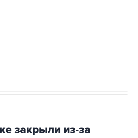
Приморье подростков, готовивших
а службе у электросетевых объектов и
НН 7725383515 Erid: F7NfYUJCUneVdwcydK6A
2027 года импорт, выпуск и обращение
ке закрыли из-за