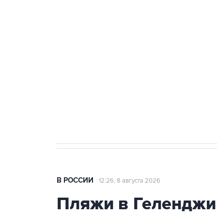
ФСБ сообщила о задержании в 
теракт на объекте Росгвардии
Беспилотные технологии и ИИ н
агрокомплексов
Социальная реклама, АНО «Национальные приоритеты».
И
Кабмин РФ разрешил до 1 июля 
бензина Евро 2, Евро 3, Евро 4
В РОССИИ
12:26, 8 августа 2026
Пляжи в Геленджи