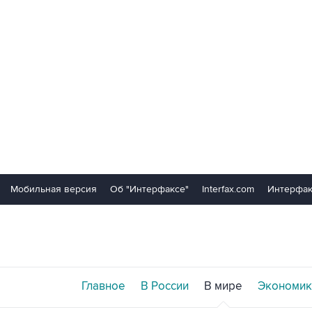
Мобильная версия
Об "Интерфаксе"
Interfax.com
Интерфак
Главное
В России
В мире
Экономик