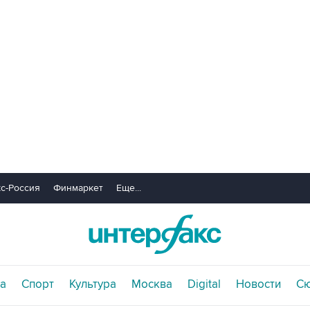
с-Россия
Финмаркет
Еще...
а
Спорт
Культура
Москва
Digital
Новости
С