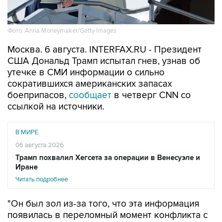
Фото: Anna Moneymaker/Getty Images
Москва. 6 августа. INTERFAX.RU - Президент
США Дональд Трамп испытал гнев, узнав об
утечке в СМИ информации о сильно
сократившихся американских запасах
боеприпасов,
сообщает
в четверг CNN со
ссылкой на источники.
В МИРЕ
06 августа 2026
Трамп похвалил Хегсета за операции в Венесуэле и
Иране
Читать подробнее
"Он был зол из-за того, что эта информация
появилась в переломный момент конфликта с
Ираном и что она остается обсуждаемой темой
в момент, когда он хочет демонстрировать