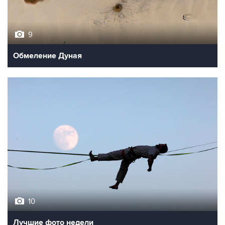
9
Обмеление Дуная
10
Лучшие фото недели