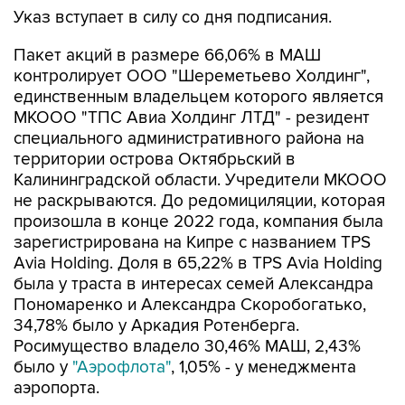
Пакет акций в размере 66,06% в МАШ
контролирует ООО "Шереметьево Холдинг",
единственным владельцем которого является
МКООО "ТПС Авиа Холдинг ЛТД" - резидент
специального административного района на
территории острова Октябрьский в
Калининградской области. Учредители МКООО
не раскрываются. До редомициляции, которая
произошла в конце 2022 года, компания была
зарегистрирована на Кипре с названием TPS
Avia Holding. Доля в 65,22% в TPS Avia Holding
была у траста в интересах семей Александра
Пономаренко и Александра Скоробогатько,
34,78% было у Аркадия Ротенберга.
Росимущество владело 30,46% МАШ, 2,43%
было у
"Аэрофлота"
, 1,05% - у менеджмента
аэропорта.
Шереметьево
Росимущество
Владимир Путин