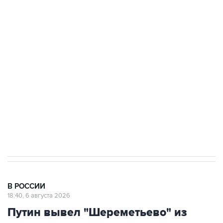
подростков, готовивших теракт на объекте
Росгвардии
Как российские медицинские технологии
выходят на мировые рынки
Социальная реклама, АНО «Национальные приоритеты».
ИНН 7725383515 Erid: F7NfYUJCUneVdTRF8PRs
Аксенов сообщил о четвертом погибшем в
результате атаки ВСУ на Крым
В РОССИИ
18:40, 6 августа 2026
Путин вывел "Шереметьево" из
стратегического списка с целью
снять препятствие для