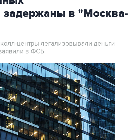
нных
 задержаны в "Москва-
 колл-центры легализовывали деньги
заявили в ФСБ