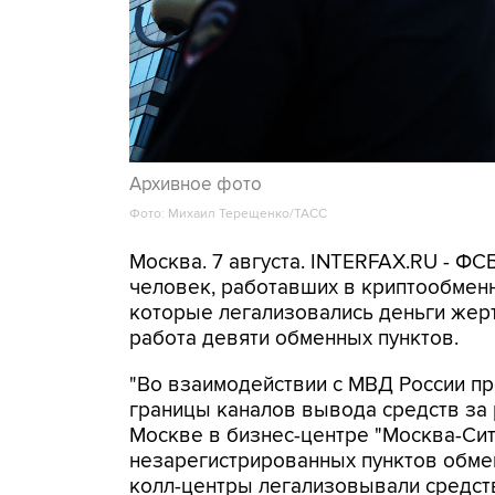
Архивное фото
Фото: Михаил Терещенко/ТАСС
Москва. 7 августа. INTERFAX.RU - Ф
человек, работавших в криптообменн
которые легализовались деньги же
работа девяти обменных пунктов.
"Во взаимодействии с МВД России п
границы каналов вывода средств за
Москве в бизнес-центре "Москва-Си
незарегистрированных пунктов обме
колл-центры легализовывали средств