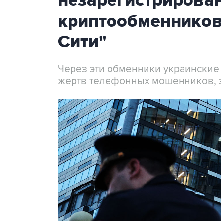
незарегистрирова
криптообменников
Сити"
Через эти обменники украинские
жертв телефонных мошенников, 