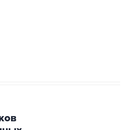
Приморье подростков, готовивших
ехнологии выходят на мировые рынки
НН 7725383515 Erid: F7NfYUJCUneVdTRF8PRs
огибшем в результате атаки ВСУ на
ков