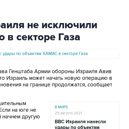
раиля не исключили
 в секторе Газа
с удары по объектам ХАМАС в секторе Газа
Глава Генштаба Армии обороны Израиля Авив
что Израиль может начать новую операцию в
лкновения на границе продолжатся, сообщает
ешительным
В МИРЕ
Если на юге не
29 августа 2021
й начнем другую
ВВС Израиля нанесли
удары по объектам