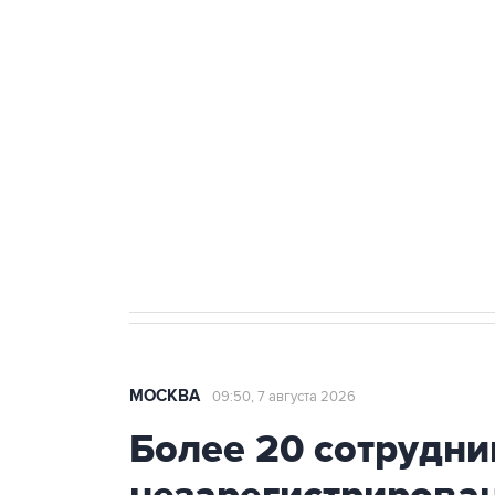
ФСБ сообщила о задержании в 
теракт на объекте Росгвардии
Как российские медицинские т
Социальная реклама, АНО «Национальные приоритеты».
И
Аксенов сообщил о четвертом п
Крым
МОСКВА
09:50, 7 августа 2026
Более 20 сотрудни