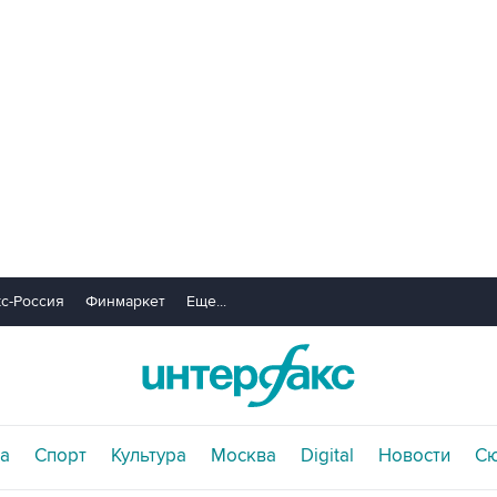
с-Россия
Финмаркет
Еще...
а
Спорт
Культура
Москва
Digital
Новости
С