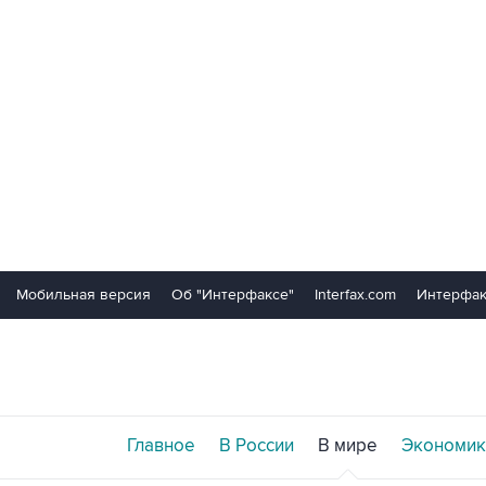
Мобильная версия
Об "Интерфаксе"
Interfax.com
Интерфак
Главное
В России
В мире
Экономик