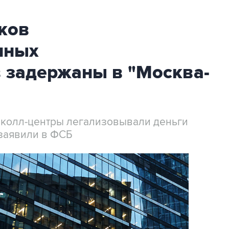
ков
нных
 задержаны в "Москва-
 колл-центры легализовывали деньги
заявили в ФСБ