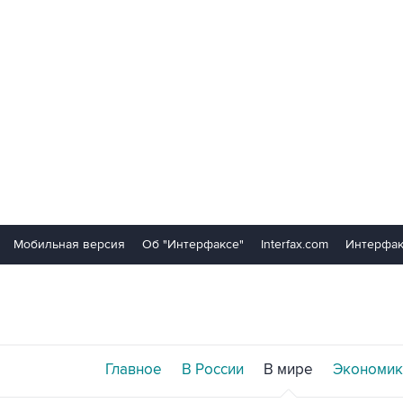
Мобильная версия
Об "Интерфаксе"
Interfax.com
Интерфак
Главное
В России
В мире
Экономик