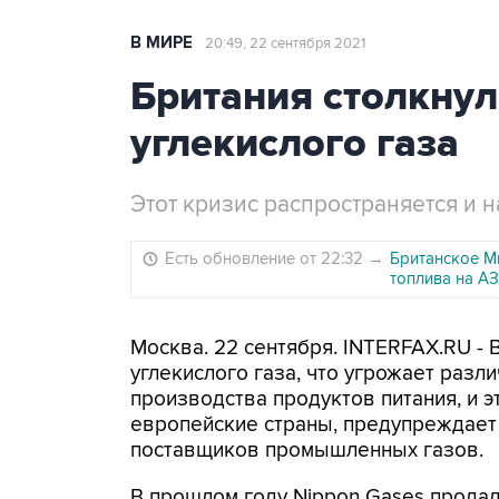
В МИРЕ
20:49, 22 сентября 2021
Британия столкну
углекислого газа
Этот кризис распространяется и 
Есть обновление от 22:32
→
Британское М
топлива на А
Москва. 22 сентября. INTERFAX.RU - 
углекислого газа, что угрожает разл
производства продуктов питания, и э
европейские страны, предупреждает 
поставщиков промышленных газов.
В прошлом году Nippon Gases продал