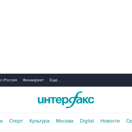
с-Россия
Финмаркет
Еще...
а
Спорт
Культура
Москва
Digital
Новости
С