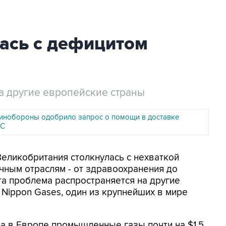
лась с дефицитом
на другие европейские страны
инобороны одобрило запрос о помощи в доставке
ЗС
Великобритания столкнулась с нехваткой
ичным отраслям - от здравоохранения до
та проблема распространяется на другие
Nippon Gases, один из крупнейших в мире
а в Европе промышленные газы почти на $1,5