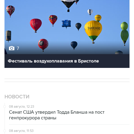
7
Фестиваль воздухоплавания в Бристоле
НОВОСТИ
08 августа, 12:23
Сенат США утвердил Тодда Бланша на пост
генпрокурора страны
08 августа, 11:53
Хуситы заявили, что действуют против Саудовской
Аравии для снятия блокады с Йемена