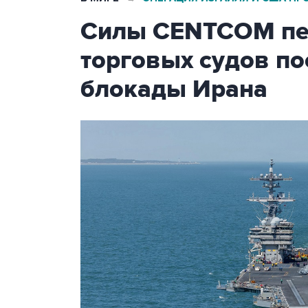
Силы CENTCOM пер
торговых судов п
блокады Ирана