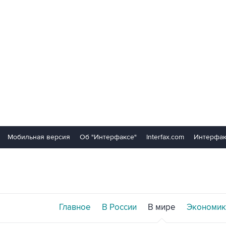
Мобильная версия
Об "Интерфаксе"
Interfax.com
Интерфак
Главное
В России
В мире
Экономик