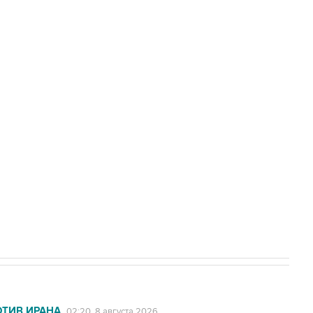
Приморье подростков, готовивших
а службе у электросетевых объектов и
НН 7725383515 Erid: F7NfYUJCUneVdwcydK6A
2027 года импорт, выпуск и обращение
ОТИВ ИРАНА
02:20, 8 августа 2026