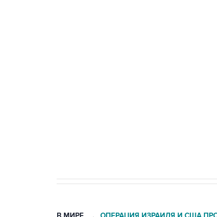
тыла Минобороны
ФСБ сообщила о задержании в 
теракт на объекте Росгвардии
Беспилотные технологии и ИИ н
агрокомплексов
Социальная реклама, АНО «Национальные приоритеты».
И
Кабмин РФ разрешил до 1 июля 
бензина Евро 2, Евро 3, Евро 4
В МИРЕ
ОПЕРАЦИЯ ИЗРАИЛЯ И США ПР
→