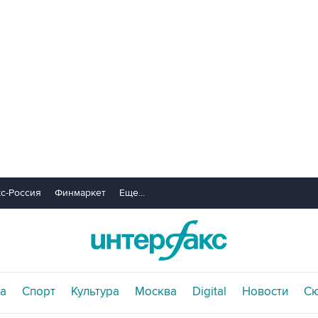
с-Россия
Финмаркет
Еще...
а
Спорт
Культура
Москва
Digital
Новости
С