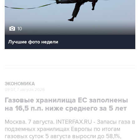
10
Лучшие фото недели
ЭКОНОМИКА
09:07, 7 августа 2026
Газовые хранилища ЕС заполнены
на 16,5 п.п. ниже среднего за 5 лет
Москва. 7 августа. INTERFAX.RU - Запасы газа в
подземных хранилищах Европы по итогам
газовых суток 5 августа выросли до 58,1%,