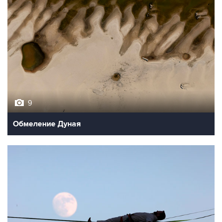
9
Обмеление Дуная