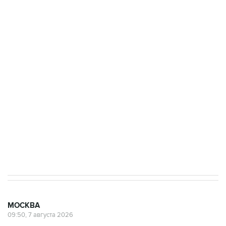
ФСБ сообщила о задержании в Приморье
подростков, готовивших теракт на объекте
Росгвардии
Беспилотные технологии и ИИ на службе у
электросетевых объектов и агрокомплексов
Социальная реклама, АНО «Национальные приоритеты».
ИНН 7725383515 Erid: F7NfYUJCUneVdwcydK6A
Аксенов сообщил о четвертом погибшем в
результате атаки ВСУ на Крым
МОСКВА
09:50, 7 августа 2026