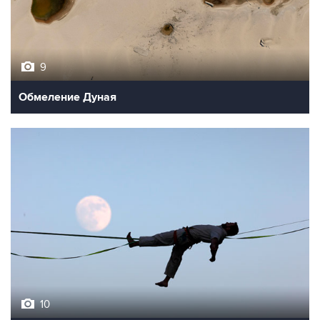
9
Обмеление Дуная
10