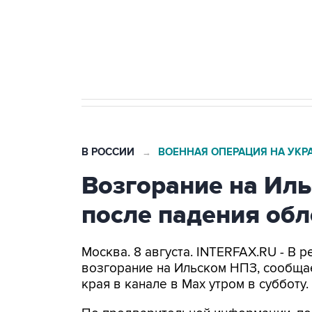
Кабмин РФ разрешил до 1 июля 
бензина Евро 2, Евро 3, Евро 4
В РОССИИ
ВОЕННАЯ ОПЕРАЦИЯ НА УКР
→
Возгорание на Ил
после падения об
Москва. 8 августа. INTERFAX.RU - В
возгорание на Ильском НПЗ, сообща
края в канале в Max утром в субботу.