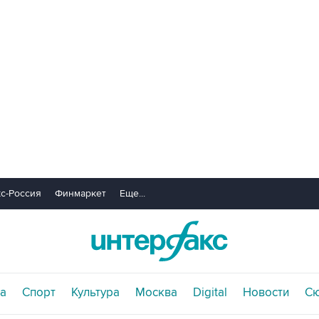
с-Россия
Финмаркет
Еще...
а
Спорт
Культура
Москва
Digital
Новости
С