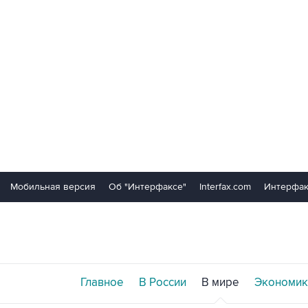
Мобильная версия
Об "Интерфаксе"
Interfax.com
Интерфак
Главное
В России
В мире
Экономик