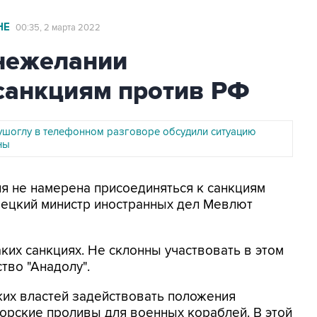
НЕ
00:35, 2 марта 2022
 нежелании
 санкциям против РФ
ушоглу в телефонном разговоре обсудили ситуацию
ны
ия не намерена присоединяться к санкциям
урецкий министр иностранных дел Мевлют
ких санкциях. Не склонны участвовать в этом
ство "Анадолу".
ких властей задействовать положения
орские проливы для военных кораблей. В этой