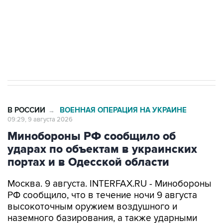
ИНН 7725383515 Erid: F7NfYUJCUneVdwcydK6A
Кабмин РФ разрешил до 1 июля 2027 года
импорт, выпуск и обращение бензина Евро 2,
Евро 3, Евро 4
В РОССИИ
ВОЕННАЯ ОПЕРАЦИЯ НА УКРАИНЕ
→
09:29, 9 августа 2026
Минобороны РФ сообщило об
ударах по объектам в украинских
портах и в Одесской области
Москва. 9 августа. INTERFAX.RU - Минобороны
РФ сообщило, что в течение ночи 9 августа
высокоточным оружием воздушного и
наземного базирования, а также ударными