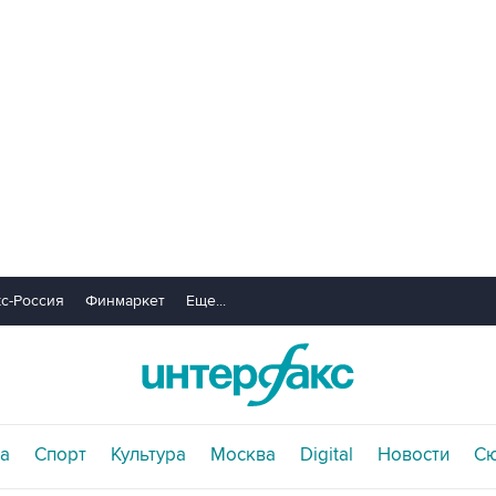
с-Россия
Финмаркет
Еще...
а
Спорт
Культура
Москва
Digital
Новости
С