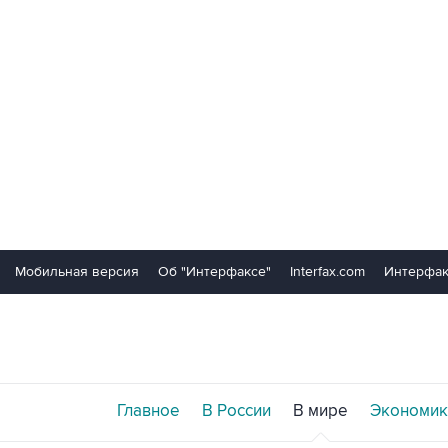
Мобильная версия
Об "Интерфаксе"
Interfax.com
Интерфак
Главное
В России
В мире
Экономик