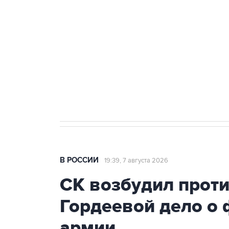
Беспилотные технологии и ИИ н
агрокомплексов
Социальная реклама, АНО «Национальные приоритеты».
И
Кабмин РФ разрешил до 1 июля 
бензина Евро 2, Евро 3, Евро 4
В РОССИИ
19:39, 7 августа 2026
СК возбудил прот
Гордеевой дело о 
армии