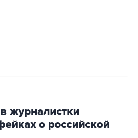
а службе у электросетевых объектов и
НН 7725383515 Erid: F7NfYUJCUneVdwcydK6A
2027 года импорт, выпуск и обращение
ив журналистки
фейках о российской