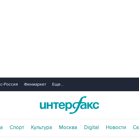
с-Россия
Финмаркет
Еще...
а
Спорт
Культура
Москва
Digital
Новости
С