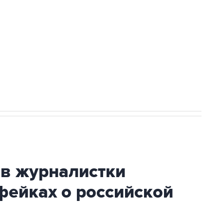
а службе у электросетевых объектов и
НН 7725383515 Erid: F7NfYUJCUneVdwcydK6A
стратегического списка с целью снять
ив журналистки
фейках о российской