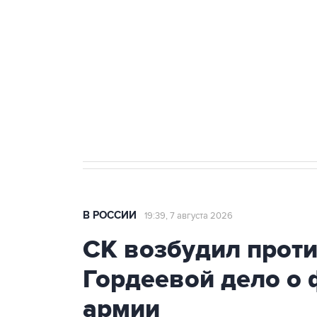
Беспилотные технологии и ИИ н
агрокомплексов
Социальная реклама, АНО «Национальные приоритеты».
И
Путин вывел "Шереметьево" из 
препятствие для приватизации
В РОССИИ
19:39, 7 августа 2026
СК возбудил прот
Гордеевой дело о 
армии