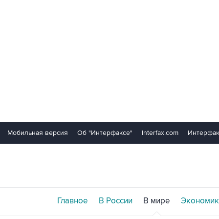
Мобильная версия
Об "Интерфаксе"
Interfax.com
Интерфак
Главное
В России
В мире
Экономик