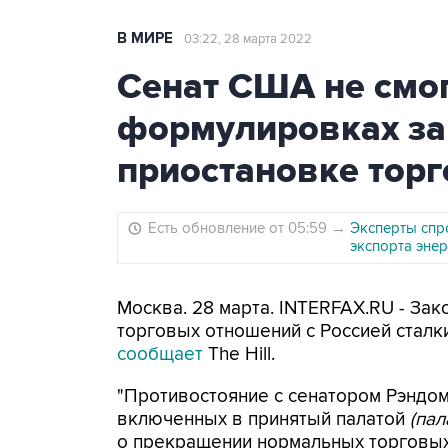
В МИРЕ
03:22, 28 марта 2022
Сенат США не смог
формулировках за
приостановке торг
Есть обновление от 05:59
→
Эксперты спр
экспорта энер
Москва. 28 марта. INTERFAX.RU - За
торговых отношений с Россией сталк
сообщает
The Hill.
"Противостояние с сенатором Рэндо
включенных в принятый палатой
(па
о прекращении нормальных торговых