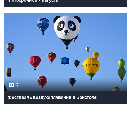
Фотохроника 7 августа
7
Фестиваль воздухоплавания в Бристоле