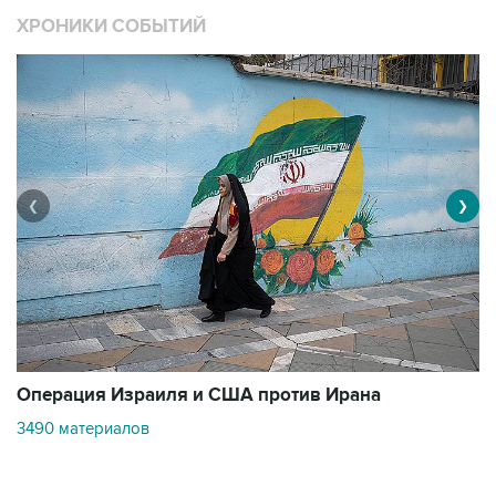
❮
❯
В
Операция Израиля и США против Ирана
11
3490 материалов
Контакты
Об "Интерфаксе"
Пресс-центр
Вакансии