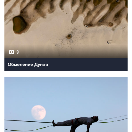
9
Обмеление Дуная