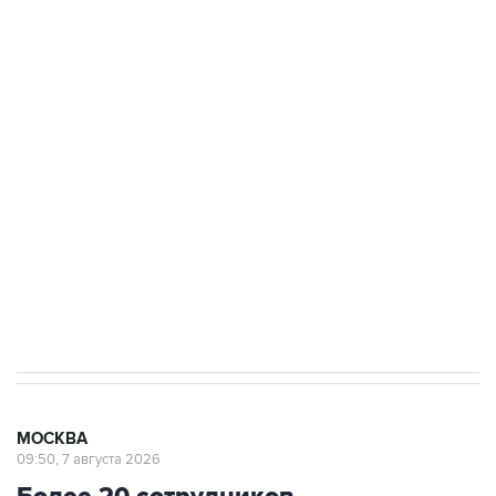
ФСБ сообщила о задержании в Приморье
подростков, готовивших теракт на объекте
Росгвардии
Беспилотные технологии и ИИ на службе у
электросетевых объектов и агрокомплексов
Социальная реклама, АНО «Национальные приоритеты».
ИНН 7725383515 Erid: F7NfYUJCUneVdwcydK6A
Аксенов сообщил о четвертом погибшем в
результате атаки ВСУ на Крым
МОСКВА
09:50, 7 августа 2026