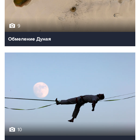
9
Обмеление Дуная
10