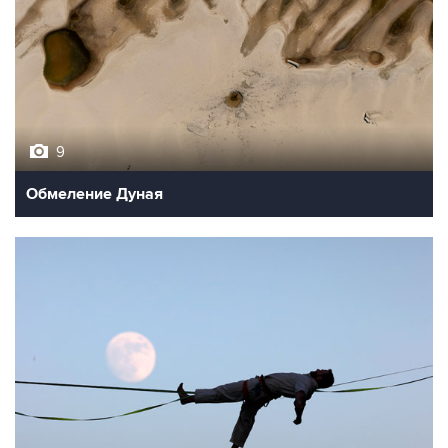
9
Обмеление Дуная