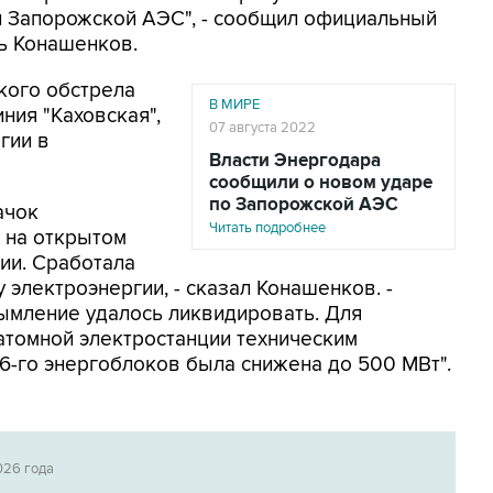
 Запорожской АЭС", - сообщил официальный
ь Конашенков.
ского обстрела
В МИРЕ
ия "Каховская",
07 августа 2022
гии в
Власти Энергодара
сообщили о новом ударе
по Запорожской АЭС
ачок
Читать подробнее
 на открытом
ии. Сработала
электроэнергии, - сказал Конашенков. -
мление удалось ликвидировать. Для
томной электростанции техническим
 6-го энергоблоков была снижена до 500 МВт".
026 года