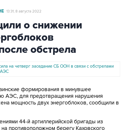
НЕ
13:31, 8 августа 2022
или о снижении
ергоблоков
после обстрела
ила на четверг заседание СБ ООН в связи с обстрелами
 АЭС
краинские формирования в минувшее
ую АЭС, для предотвращения нарушения
жена мощность двух энергоблоков, сообщили в
ениями 44-й артиллерийской бригады из
ц на противоположном берегу Каховского