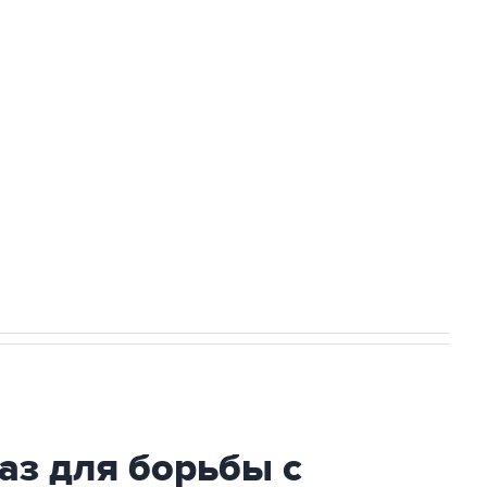
Приморье подростков, готовивших
ехнологии выходят на мировые рынки
НН 7725383515 Erid: F7NfYUJCUneVdTRF8PRs
огибшем в результате атаки ВСУ на
аз для борьбы с