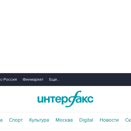
с-Россия
Финмаркет
Еще...
а
Спорт
Культура
Москва
Digital
Новости
С