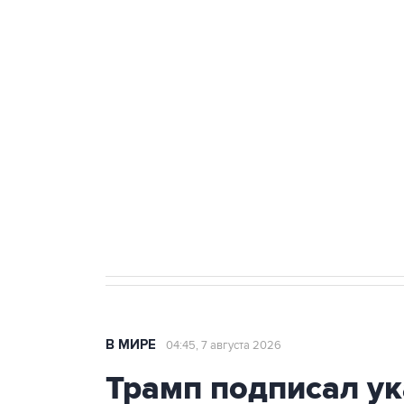
ФСБ сообщила о задержании в 
теракт на объекте Росгвардии
Как российские медицинские т
Социальная реклама, АНО «Национальные приоритеты».
И
Аксенов сообщил о четвертом п
Крым
В МИРЕ
04:45, 7 августа 2026
Трамп подписал ук