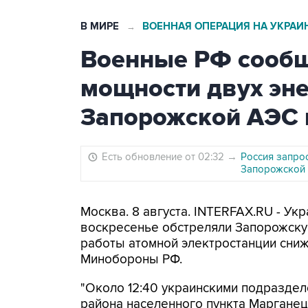
В МИРЕ
ВОЕННАЯ ОПЕРАЦИЯ НА УКРАИ
→
Военные РФ сообщ
мощности двух эн
Запорожской АЭС 
Есть обновление от 02:32
→
Россия запрос
Запорожской
Москва. 8 августа. INTERFAX.RU - У
воскресенье обстреляли Запорожск
работы атомной электростанции сни
Минобороны РФ.
"Около 12:40 украинскими подраздел
района населенного пункта Маргане