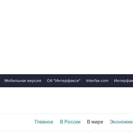
Мобильная версия
Об "Интерфаксе"
Interfax.com
Интерфак
Главное
В России
В мире
Экономик