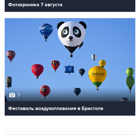
Фотохроника 7 августа
7
Фестиваль воздухоплавания в Бристоле