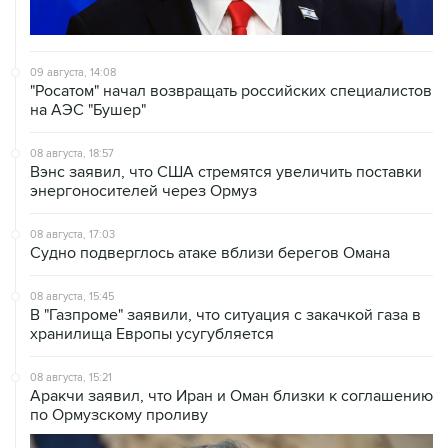
09 августа, 14:08
"Росатом" начал возвращать российских специалистов
на АЭС "Бушер"
08 августа, 18:57
Вэнс заявил, что США стремятся увеличить поставки
энергоносителей через Ормуз
08 августа, 17:03
Судно подверглось атаке вблизи берегов Омана
08 августа, 15:45
В "Газпроме" заявили, что ситуация с закачкой газа в
хранилища Европы усугубляется
08 августа, 15:21
Аракчи заявил, что Иран и Оман близки к соглашению
по Ормузскому проливу