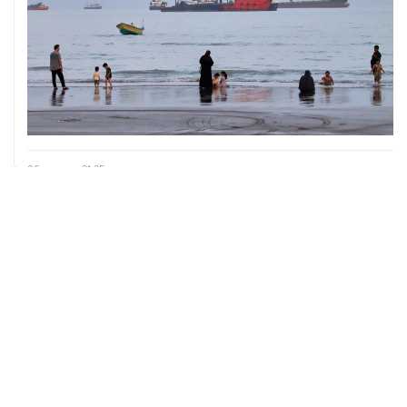
06 августа, 21:25
Трамп похвалил Хегсета за операции в Венесуэле и
Иране
06 августа, 20:30
Что произошло за день: четверг, 6 августа
ХРОНИКИ СОБЫТИЙ