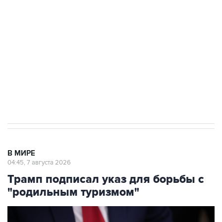
Росгвардии
Как российские медицинские технологии
выходят на мировые рынки
Социальная реклама, АНО «Национальные приоритеты».
ИНН 7725383515 Erid: F7NfYUJCUneVdTRF8PRs
Аксенов сообщил о четвертом погибшем в
результате атаки ВСУ на Крым
В МИРЕ
04:45, 7 августа 2026
Трамп подписал указ для борьбы с
"родильным туризмом"