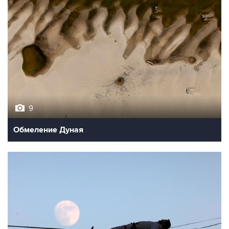
9
Обмеление Дуная