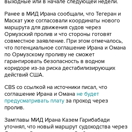
Ранее в МИД Ирана сообщали, что Тегеран и
Маскат уже согласовали координаты нового
маршрута для движения судов через
Ормузский пролив и что стороны готовят
совместное заявление. При этом отмечалось,
что потенциальное соглашение Ирана и Омана
по Ормузскому проливу не сможет
гарантировать безопасность в водном
коридоре из-за риска дестабилизирующих
действий США.
CBS со ссылкой на источники писал, что
соглашение Ирана и Омана
не будет
предусматривать плату
за проход через
пролив.
Замглавы МИД Ирана Казем Гарибабади
уточнял, что новый маршрут судоходства через
Ормузский пролив, который обговаривают
Тегеран и Маскат, будет действовать от двух