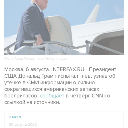
Фото: Anna Moneymaker/Getty Images
Москва. 6 августа. INTERFAX.RU - Президент
США Дональд Трамп испытал гнев, узнав об
утечке в СМИ информации о сильно
сократившихся американских запасах
боеприпасов,
сообщает
в четверг CNN со
ссылкой на источники.
В МИРЕ
06 августа 2026
Трамп похвалил Хегсета за операции в Венесуэле и
Иране