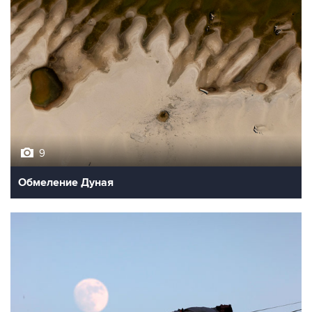
9
Обмеление Дуная