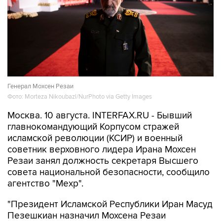
Генерал Мохсен Резаи
Фото: Morteza Nikoubazl/NurPhoto via Getty Images
Москва. 10 августа. INTERFAX.RU - Бывший
главнокомандующий Корпусом стражей
исламской революции (КСИР) и военный
советник верховного лидера Ирана Мохсен
Резаи занял должность секретаря Высшего
совета национальной безопасности, сообщило
агентство "Мехр".
"Президент Исламской Республики Иран Масуд
Пезешкиан назначил Мохсена Резаи
секретарем Высшего совета национальной
безопасности", - говорится в сообщении.