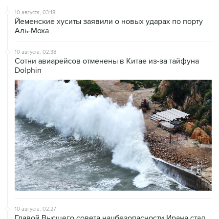
Йеменские хуситы заявили о новых ударах по порту
Аль-Моха
10 августа, 02:38
Сотни авиарейсов отменены в Китае из-за тайфуна
Dolphin
10 августа, 02:27
Главой Высшего совета нацбезопасности Ирана стал
бывший главком КСИР Резаи