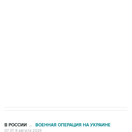
ФСБ сообщила о задержании в Приморье
подростков, готовивших теракт на объекте
Росгвардии
Беспилотные технологии и ИИ на службе у
электросетевых объектов и агрокомплексов
Социальная реклама, АНО «Национальные приоритеты».
ИНН 7725383515 Erid: F7NfYUJCUneVdwcydK6A
Кабмин РФ разрешил до 1 июля 2027 года
импорт, выпуск и обращение бензина Евро 2,
Евро 3, Евро 4
В РОССИИ
ВОЕННАЯ ОПЕРАЦИЯ НА УКРАИНЕ
→
07:37, 8 августа 2026