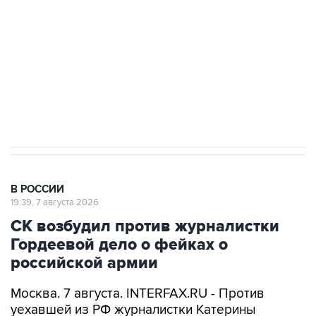
электросетевых объектов и агрокомплексов
Социальная реклама, АНО «Национальные приоритеты».
ИНН 7725383515 Erid: F7NfYUJCUneVdwcydK6A
Аксенов сообщил о четвертом погибшем в
результате атаки ВСУ на Крым
В РОССИИ
19:39, 7 августа 2026
СК возбудил против журналистки
Гордеевой дело о фейках о
российской армии
Москва. 7 августа. INTERFAX.RU - Против
уехавшей из РФ журналистки Катерины
Гордеевой (
признана иноагентом
) возбуждено
дело о распространении дезинформации о