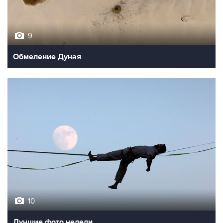
9
Обмеление Дуная
10
Лучшие фото недели