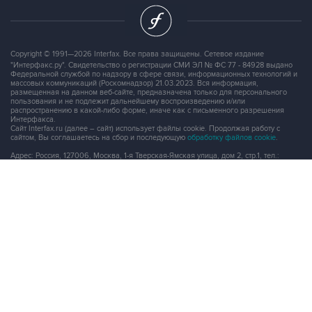
Copyright © 1991—2026 Interfax. Все права защищены. Сетевое издание
"Интерфакс.ру". Свидетельство о регистрации СМИ ЭЛ № ФС 77 - 84928 выдано
Федеральной службой по надзору в сфере связи, информационных технологий и
массовых коммуникаций (Роскомнадзор) 21.03.2023. Вся информация,
размещенная на данном веб-сайте, предназначена только для персонального
пользования и не подлежит дальнейшему воспроизведению и/или
распространению в какой-либо форме, иначе как с письменного разрешения
Интерфакса.
Сайт Interfax.ru (далее – сайт) использует файлы cookie. Продолжая работу с
сайтом, Вы соглашаетесь на сбор и последующую
обработку файлов cookie
.
Адрес: Россия, 127006, Москва, 1-я Тверская-Ямская улица, дом 2, стр.1, тел.:
+7 (499) 250-98-40
, факс:
+7 (499) 250-97-27
Продукты информационной группы
"Интерфакс"
Информация о компаниях, товарах и людях
СПАРК
X-Compliance
СКАУТ
Маркер
АСТРА
Новости и рынки