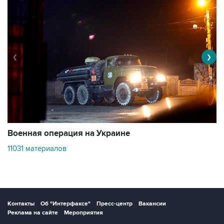
❮
❯
Военная операция на Украине
О
11031 материалов
3
Контакты
Об "Интерфаксе"
Пресс-центр
Вакансии
Реклама на сайте
Мероприятия