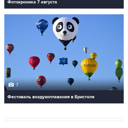
Фотохроника 7 августа
7
Фестиваль воздухоплавания в Бристоле