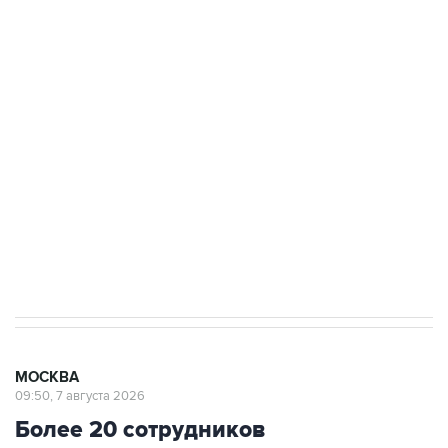
ФСБ сообщила о задержании в Приморье
подростков, готовивших теракт на объекте
Росгвардии
Беспилотные технологии и ИИ на службе у
электросетевых объектов и агрокомплексов
Социальная реклама, АНО «Национальные приоритеты».
ИНН 7725383515 Erid: F7NfYUJCUneVdwcydK6A
Аксенов сообщил о четвертом погибшем в
результате атаки ВСУ на Крым
МОСКВА
09:50, 7 августа 2026
Более 20 сотрудников