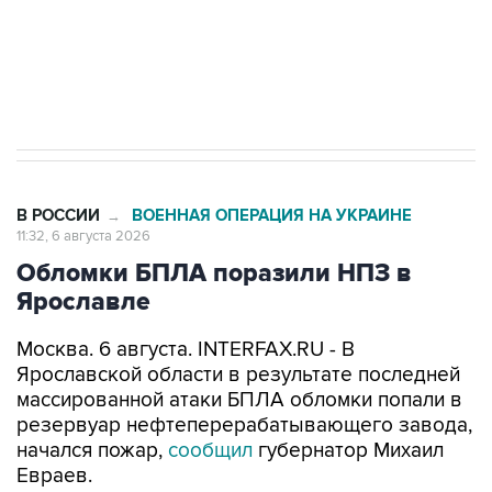
ИНН 7725383515 Erid: F7NfYUJCUneVdTRF8PRs
Трамп заявил, что переговоры с Ираном
начнутся в понедельник
В РОССИИ
ВОЕННАЯ ОПЕРАЦИЯ НА УКРАИНЕ
→
11:32, 6 августа 2026
Обломки БПЛА поразили НПЗ в
Ярославле
Москва. 6 августа. INTERFAX.RU - В
Ярославской области в результате последней
массированной атаки БПЛА обломки попали в
резервуар нефтеперерабатывающего завода,
начался пожар,
сообщил
губернатор Михаил
Евраев.