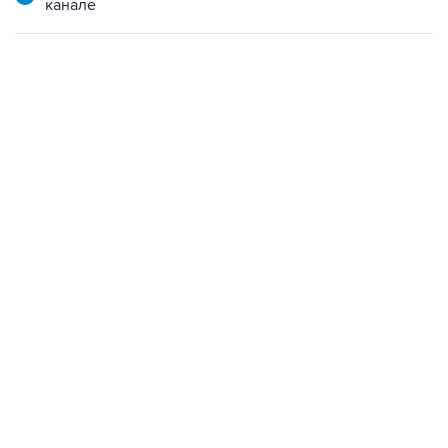
канале
09:49, 6 августа 2026