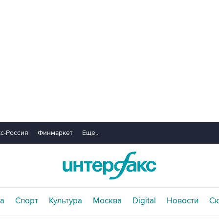
с-Россия
Финмаркет
Еще...
а
Спорт
Культура
Москва
Digital
Новости
С