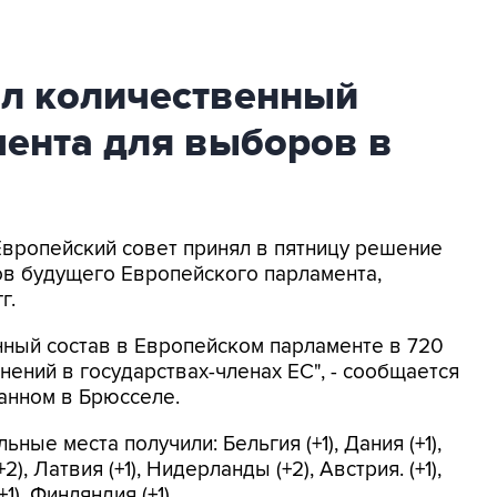
ил количественный
мента для выборов в
 Европейский совет принял в пятницу решение
ов будущего Европейского парламента,
г.
нный состав в Европейском парламенте в 720
ений в государствах-членах ЕС", - сообщается
анном в Брюсселе.
ные места получили: Бельгия (+1), Дания (+1),
2), Латвия (+1), Нидерланды (+2), Австрия. (+1),
1), Финляндия (+1).