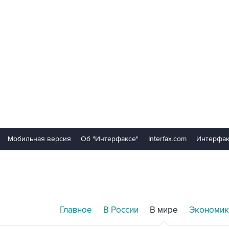
Мобильная версия
Об "Интерфаксе"
Interfax.com
Интерфак
Главное
В России
В мире
Экономик