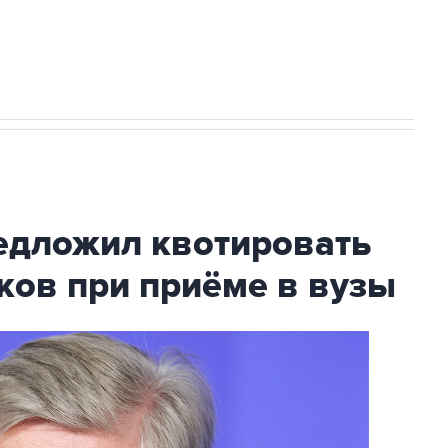
с Ираном начнутся в понедельник
дложил квотировать
ков при приёме в вузы