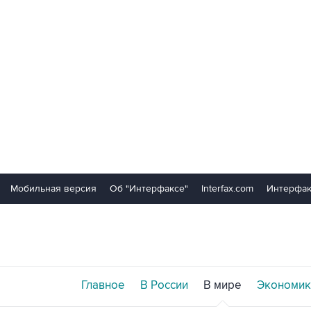
Мобильная версия
Об "Интерфаксе"
Interfax.com
Интерфак
Главное
В России
В мире
Экономик