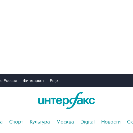
с-Россия
Финмаркет
Еще...
а
Спорт
Культура
Москва
Digital
Новости
С