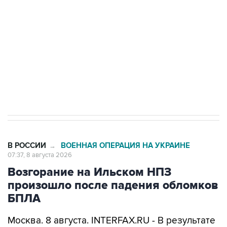
Беспилотные технологии и ИИ на службе у
электросетевых объектов и агрокомплексов
Социальная реклама, АНО «Национальные приоритеты».
ИНН 7725383515 Erid: F7NfYUJCUneVdwcydK6A
Кабмин РФ разрешил до 1 июля 2027 года
импорт, выпуск и обращение бензина Евро 2,
Евро 3, Евро 4
В РОССИИ
ВОЕННАЯ ОПЕРАЦИЯ НА УКРАИНЕ
→
07:37, 8 августа 2026
Возгорание на Ильском НПЗ
произошло после падения обломков
БПЛА
Москва. 8 августа. INTERFAX.RU - В результате