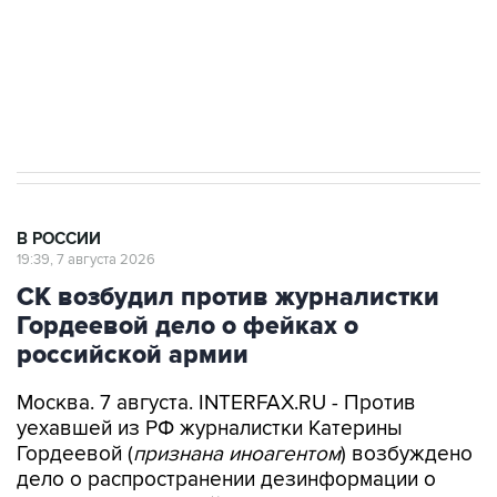
Социальная реклама, АНО «Национальные приоритеты».
ИНН 7725383515 Erid: F7NfYUJCUneVdwcydK6A
Аксенов сообщил о четвертом погибшем в
результате атаки ВСУ на Крым
В РОССИИ
19:39, 7 августа 2026
СК возбудил против журналистки
Гордеевой дело о фейках о
российской армии
Москва. 7 августа. INTERFAX.RU - Против
уехавшей из РФ журналистки Катерины
Гордеевой (
признана иноагентом
) возбуждено
дело о распространении дезинформации о