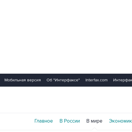
Мобильная версия
Об "Интерфаксе"
Interfax.com
Интерфак
Главное
В России
В мире
Экономик