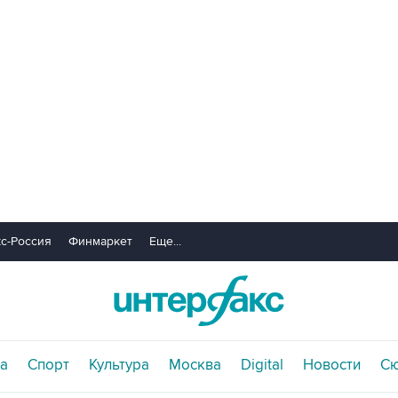
с-Россия
Финмаркет
Еще...
а
Спорт
Культура
Москва
Digital
Новости
С