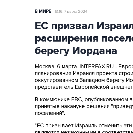
В МИРЕ
13:16, 7 марта 2024
ЕС призвал Израи
расширения посел
берегу Иордана
Москва. 6 марта. INTERFAX.RU - Ев
планирования Израиля проекта строи
оккупированном Западном берегу Ио
представитель Европейской внешнеп
В коммюнике ЕВС, опубликованном в 
принятые накануне решения "привед
поселений".
"ЕС призывает Израиль отменить эти
являются незаконными в соответств